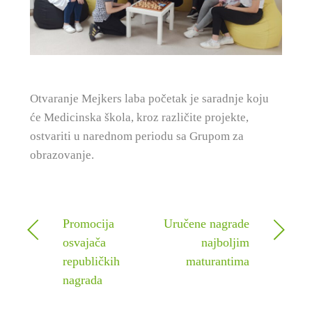
Otvaranje Mejkers laba početak je saradnje koju
će Medicinska škola, kroz različite projekte,
ostvariti u narednom periodu sa Grupom za
obrazovanje.
Promocija
Uručene nagrade
osvajača
najboljim
republičkih
maturantima
nagrada