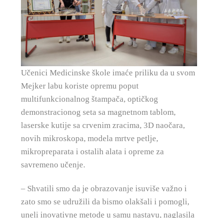
Učenici Medicinske škole imaće priliku da u svom
Mejker labu koriste opremu poput
multifunkcionalnog štampača, optičkog
demonstracionog seta sa magnetnom tablom,
laserske kutije sa crvenim zracima, 3D naočara,
novih mikroskopa, modela mrtve petlje,
mikropreparata i ostalih alata i opreme za
savremeno učenje.
– Shvatili smo da je obrazovanje isuviše važno i
zato smo se udružili da bismo olakšali i pomogli,
uneli inovativne metode u samu nastavu, naglasila