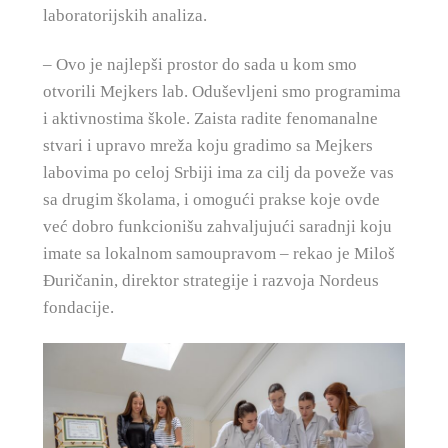
laboratorijskih analiza.
– Ovo je najlepši prostor do sada u kom smo
otvorili Mejkers lab. Oduševljeni smo programima
i aktivnostima škole. Zaista radite fenomanalne
stvari i upravo mreža koju gradimo sa Mejkers
labovima po celoj Srbiji ima za cilj da poveže vas
sa drugim školama, i omogući prakse koje ovde
već dobro funkcionišu zahvaljujući saradnji koju
imate sa lokalnom samoupravom – rekao je Miloš
Đuričanin, direktor strategije i razvoja Nordeus
fondacije.