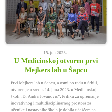
15
.
jun
2023
.
U Medicinskoj otvoren prvi
Mejkers lab u Šapcu
Prvi Mejkers lab u Šapcu, a osmi po redu u Srbiji,
otvoren je u sredu, 14. juna 2023. u Medicinskoj
školi „Dr Andra Jovanović“. Priliku za opremanje
inovativnog i multidisciplinarnog prostora za
učenike i nastavnike škola je dobila učešćem na