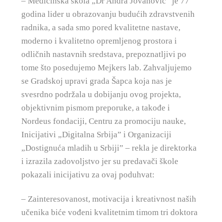
– Medicinska škola „Dr Andra Jovanović” je 77
godina lider u obrazovanju budućih zdravstvenih
radnika, a sada smo pored kvalitetne nastave,
moderno i kvalitetno opremljenog prostora i
odličnih nastavnih sredstava, prepoznatljivi po
tome što posedujemo Mejkers lab. Zahvaljujemo
se Gradskoj upravi grada Šapca koja nas je
svesrdno podržala u dobijanju ovog projekta,
objektivnim pismom preporuke, a takođe i
Nordeus fondaciji, Centru za promociju nauke,
Inicijativi „Digitalna Srbija” i Organizaciji
„Dostignuća mladih u Srbiji” – rekla je direktorka
i izrazila zadovoljstvo jer su predavači škole
pokazali inicijativu za ovaj poduhvat:
– Zainteresovanost, motivacija i kreativnost naših
učenika biće vođeni kvalitetnim timom tri doktora