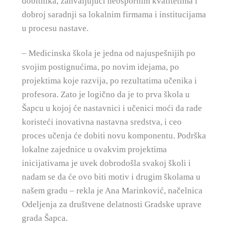
dobitnika, zahvaljujući neospornim kvalitetima i
dobroj saradnji sa lokalnim firmama i institucijama
u procesu nastave.
– Medicinska škola je jedna od najuspešnijih po
svojim postignućima, po novim idejama, po
projektima koje razvija, po rezultatima učenika i
profesora. Zato je logično da je to prva škola u
Šapcu u kojoj će nastavnici i učenici moći da rade
koristeći inovativna nastavna sredstva, i ceo
proces učenja će dobiti novu komponentu. Podrška
lokalne zajednice u ovakvim projektima
inicijativama je uvek dobrodošla svakoj školi i
nadam se da će ovo biti motiv i drugim školama u
našem gradu – rekla je Ana Marinković, načelnica
Odeljenja za društvene delatnosti Gradske uprave
grada Šapca.