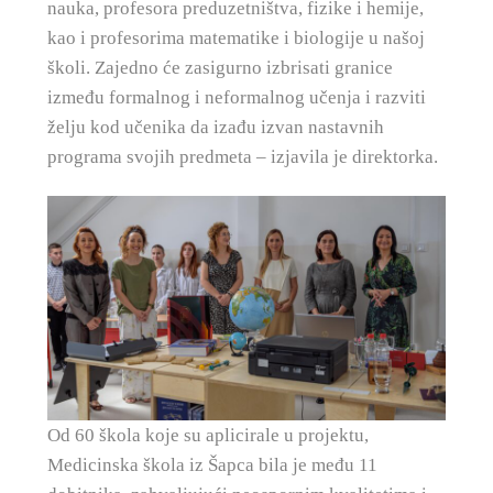
nauka, profesora preduzetništva, fizike i hemije,
kao i profesorima matematike i biologije u našoj
školi. Zajedno će zasigurno izbrisati granice
između formalnog i neformalnog učenja i razviti
želju kod učenika da izađu izvan nastavnih
programa svojih predmeta – izjavila je direktorka.
Od 60 škola koje su aplicirale u projektu,
Medicinska škola iz Šapca bila je među 11