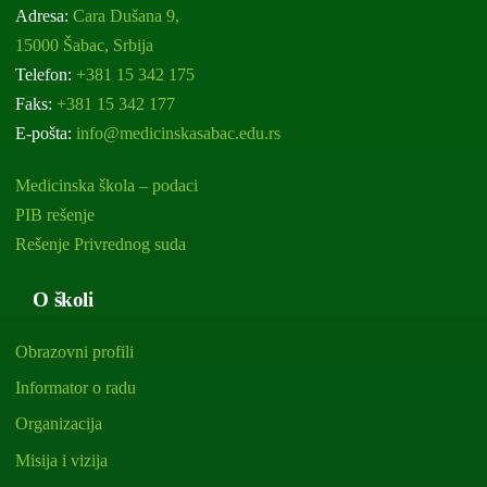
Adresa:
Cara Dušana 9,
15000 Šabac, Srbija
Telefon:
+381 15 342 175
Faks:
+381 15 342 177
E-pošta:
info@medicinskasabac.edu.rs
Medicinska škola – podaci
PIB rešenje
Rešenje Privrednog suda
O školi
Obrazovni profili
Informator o radu
Organizacija
Misija i vizija