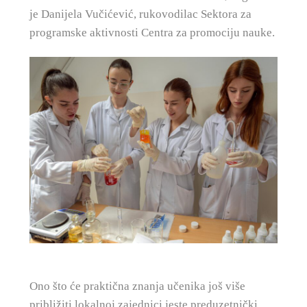
je Danijela Vučićević, rukovodilac Sektora za
programske aktivnosti Centra za promociju nauke.
Ono što će praktična znanja učenika još više
približiti lokalnoj zajednici jeste preduzetnički