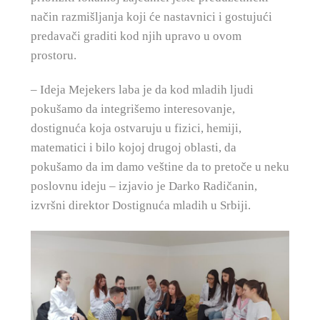
način razmišljanja koji će nastavnici i gostujući
predavači graditi kod njih upravo u ovom
prostoru.
– Ideja Mejekers laba je da kod mladih ljudi
pokušamo da integrišemo interesovanje,
dostignuća koja ostvaruju u fizici, hemiji,
matematici i bilo kojoj drugoj oblasti, da
pokušamo da im damo veštine da to pretoče u neku
poslovnu ideju – izjavio je Darko Radičanin,
izvršni direktor Dostignuća mladih u Srbiji.