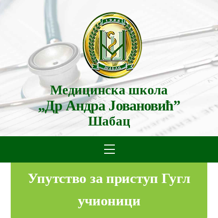
Skip
to
content
Медицинска школа
„Др Андра Јовановић”
Шабац
Menu
Упутство за приступ Гугл
учионици