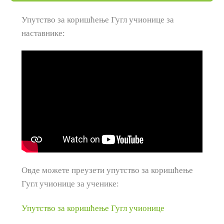
Упутство за коришћење Гугл учионице за
наставнике:
Овде можете преузети упутство за коришћење
Гугл учионице за ученике:
Упутство за коришћење Гугл учионице