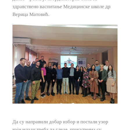
здравствено васпитање Медицинске школе др
Верица Матовић.
Да су направили добар избор и постали узор
који млади треба да следе, присутнима су