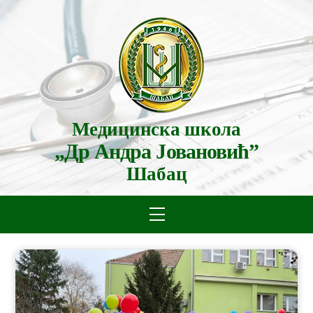
Skip
to
content
Медицинска школа
„Др Андра Јовановић”
Шабац
Menu