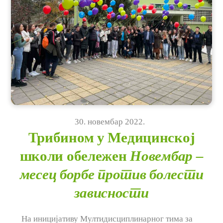
30
.
новембар
2022
.
Трибином у Медицинској
школи обележен
Новембар –
месец борбе против болести
зависности
На иницијативу Мултидисциплинарног тима за