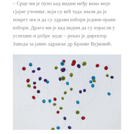
– Срце ми је пуно кад видим међу вама моје
сјајне ученике, који су већ тада знали да је
покрет лек и да су здрави избори једини прави
избори. Драго ми је кад видим да су израсли у
успешне и добре људе – рекао је директор
Завода за јавно здравље др Бранко Вујковић.