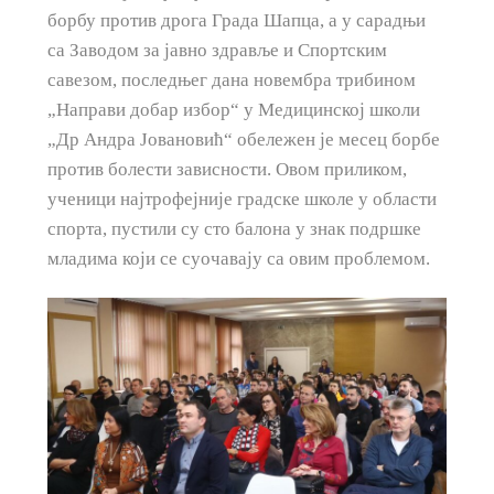
борбу против дрога Града Шапца, а у сарадњи
са Заводом за јавно здравље и Спортским
савезом, последњег дана новембра трибином
„Направи добар избор“ у Медицинској школи
„Др Андра Јовановић“ обележен је месец борбе
против болести зависности. Овом приликом,
ученици најтрофејније градске школе у области
спорта, пустили су сто балона у знак подршке
младима који се суочавају са овим проблемом.