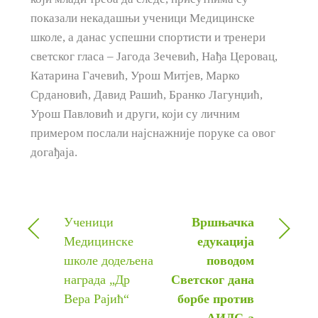
показали некадашњи ученици Медицинске
школе, а данас успешни спортисти и тренери
светског гласа – Јагода Зечевић, Нађа Церовац,
Катарина Гачевић, Урош Митјев, Марко
Срдановић, Давид Рашић, Бранко Лагунџић,
Урош Павловић и други, који су личним
примером послали најснажније поруке са овог
догађаја.
Ученици
Вршњачка
Медицинске
едукација
школе додељена
поводом
награда „Др
Светског дана
Вера Рајић“
борбе против
АИДС-а