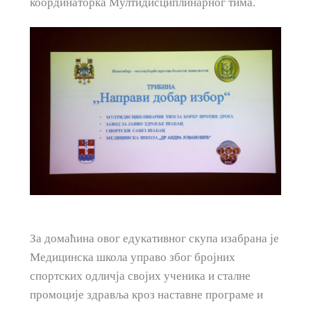
координаторка Мултидисциплинарног тима.
За домаћина овог едукативног скупа изабрана је
Медицинска школа управо због бројних
спортских одличја својих ученика и сталне
промоције здравља кроз наставне програме и