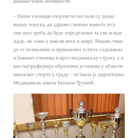
вананаставне активности.
– Наши ученици спортисти послали су данас
важну поруку, да здрави стилови живота јесу
оно што треба да буде опредељење за све младе
људе, не само у школи него и шире. Имамо чиме
да се похвалимо и прикажемо успехе садашњих
и бивших ученика и кроз медицинску струку, а и
као најтрофејнија образовна установа у области
школског спорта у граду – истакла је директорка
Медицинске школе Биљана Ђукнић.