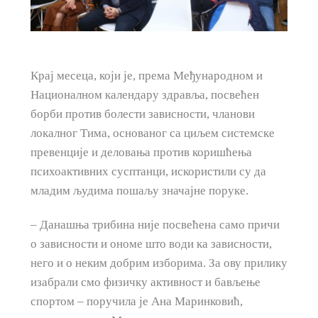
Крај месеца, који је, према Међународном и
Националном календару здравља, посвећен
борби против болести зависности, чланови
локалног Тима, основаног са циљем системске
превенције и деловања против коришћења
психоактивних сусптанци, искористили су да
младим људима пошаљу значајне поруке.
– Данашња трибина није посвећена само причи
о зависности и ономе што води ка зависности,
него и о неким добрим изборима. За ову прилику
изабрали смо физичку активност и бављење
спортом – поручила је Ана Маринковић,