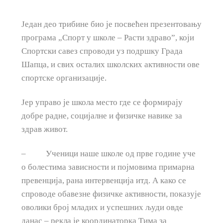
Један део трибине био је посвећен презентовању
програма „Спорт у школе – Расти здраво”, који
Спортски савез спроводи уз подршку Града
Шапца, и свих осталих школских активности ове
спортске организације.
Јер управо је школа место где се формирају
добре радне, социјалне и физичке навике за
здрав живот.
– Ученици наше школе од прве године уче
о болестима зависности и појмовима примарна
превенција, рана интервенција итд. А како се
спроводе обавезне физичке активности, показује
оволики број младих и успешних људи овде
данас – рекла је координаторка Тима за