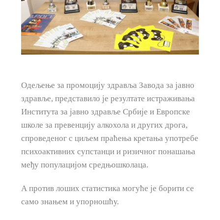
Одељење за промоцију здравља Завода за јавно
здравље, представило је резултате истраживања
Института за јавно здравље Србије и Европске
школе за превенцију алкохола и других дрога,
спроведеног с циљем праћења кретања употребе
психоактивних супстанци и ризичног понашања
међу популацијом средњошколаца.
А против лоших статистика могуће је борити се
само знањем и упорношћу.