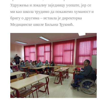
Удружења и локалну заједницу уопште, јер се
ми као школа трудимо да покажемо хуманост и
бригу о другима – истакла је директорка
Медицинске школе Биљана Ђукнић.