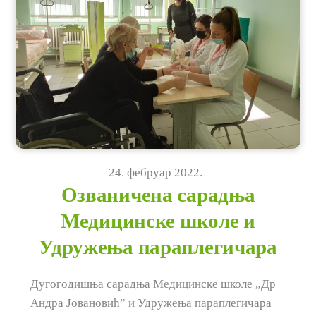
24
.
фебруар
2022
.
Озваничена сарадња
Медицинске школе и
Удружења параплегичара
Дугогодишња сарадња Медицинске школе „Др
Андра Јовановић” и Удружења параплегичара