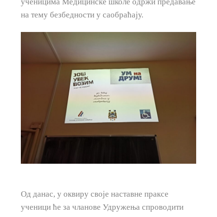
ученицима Медицинске школе одржи предавање
на тему безбедности у саобраћају.
Од данас, у оквиру своје наставне праксе
ученици ће за чланове Удружења спроводити