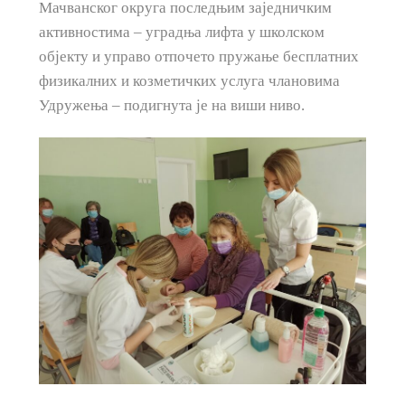
Мачванског округа последњим заједничким
активностима – уградња лифта у школском
објекту и управо отпочето пружање бесплатних
физикалних и козметичких услуга члановима
Удружења – подигнута је на виши ниво.