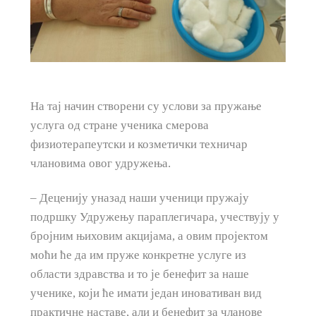
На тај начин створени су услови за пружање
услуга од стране ученика смерова
физиотерапеутски и козметички техничар
члановима овог удружења.
– Деценију уназад наши ученици пружају
подршку Удружењу параплегичара, учествују у
бројним њиховим акцијама, а овим пројектом
моћи ће да им пруже конкретне услуге из
области здравства и то је бенефит за наше
ученике, који ће имати један иновативан вид
практичне наставе, али и бенефит за чланове