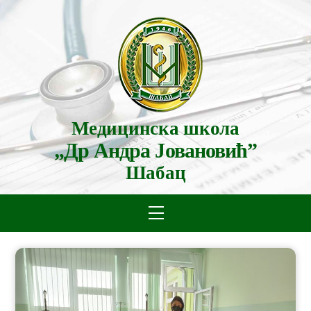
Skip
to
content
Медицинска школа
„Др Андра Јовановић”
Шабац
Menu