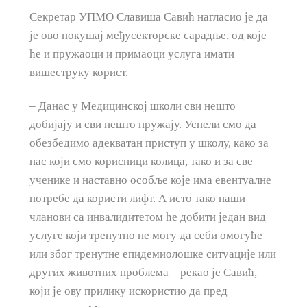
Секретар УПМО Славиша Савић нагласио је да
је ово покушај међусекторске сарадње, од које
ће и пружаоци и примаоци услуга имати
вишеструку корист.
– Данас у Медицинској школи сви нешто
добијају и сви нешто пружају. Успели смо да
обезбедимо адекватан приступ у школу, како за
нас који смо корисници колица, тако и за све
ученике и наставно особље које има евентуалне
потребе да користи лифт. А исто тако наши
чланови са инвалидитетом ће добити један вид
услуге који тренутно не могу да себи омогуће
или због тренутне епидемиолошке ситуације или
других животних проблема – рекао је Савић,
који је ову прилику искористио да пред