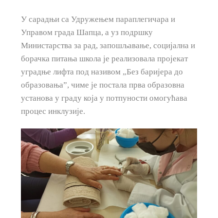
У сарадњи са Удружењем параплегичара и
Управом града Шапца, а уз подршку
Министарства за рад, запошљавање, социјална и
борачка питања школа је реализовала пројекат
уградње лифта под називом „Без баријера до
образовања”, чиме је постала прва образовна
установа у граду која у потпуности омогућава
процес инклузије.