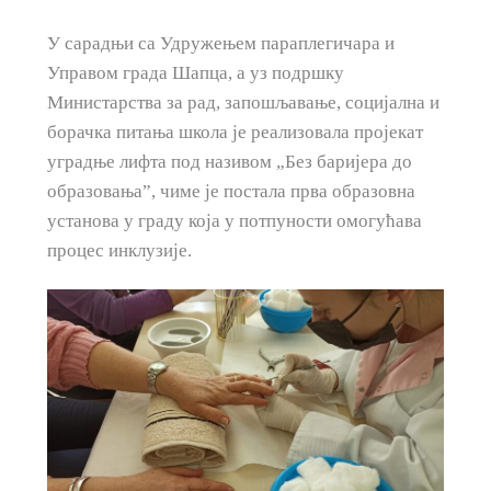
У сарадњи са Удружењем параплегичара и
Управом града Шапца, а уз подршку
Министарства за рад, запошљавање, социјална и
борачка питања школа је реализовала пројекат
уградње лифта под називом „Без баријера до
образовања”, чиме је постала прва образовна
установа у граду која у потпуности омогућава
процес инклузије.