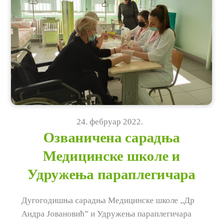
24
.
фебруар
2022
.
Озваничена сарадња
Медицинске школе и
Удружења параплегичара
Дугогодишња сарадња Медицинске школе „Др
Андра Јовановић” и Удружења параплегичара