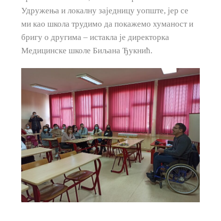
Удружења и локалну заједницу уопште, јер се
ми као школа трудимо да покажемо хуманост и
бригу о другима – истакла је директорка
Медицинске школе Биљана Ђукнић.