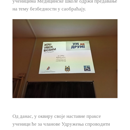
ученицима Медицинске школе одржи предавање
на тему безбедности у саобраћају.
Од данас, у оквиру своје наставне праксе
ученици ће за чланове Удружења спроводити