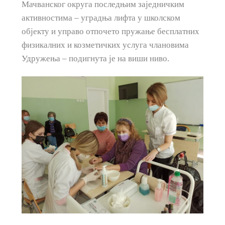
Мачванског округа последњим заједничким
активностима – уградња лифта у школском
објекту и управо отпочето пружање бесплатних
физикалних и козметичких услуга члановима
Удружења – подигнута је на виши ниво.