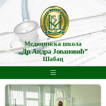
Skip
to
content
Медицинска школа
„Др Андра Јовановић”
Шабац
Menu