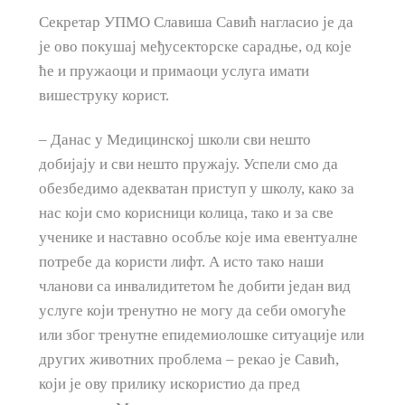
Секретар УПМО Славиша Савић нагласио је да
је ово покушај међусекторске сарадње, од које
ће и пружаоци и примаоци услуга имати
вишеструку корист.
– Данас у Медицинској школи сви нешто
добијају и сви нешто пружају. Успели смо да
обезбедимо адекватан приступ у школу, како за
нас који смо корисници колица, тако и за све
ученике и наставно особље које има евентуалне
потребе да користи лифт. А исто тако наши
чланови са инвалидитетом ће добити један вид
услуге који тренутно не могу да себи омогуће
или због тренутне епидемиолошке ситуације или
других животних проблема – рекао је Савић,
који је ову прилику искористио да пред