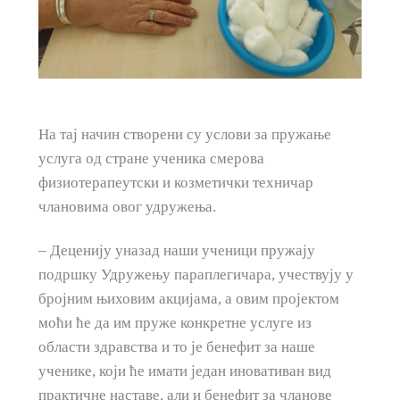
На тај начин створени су услови за пружање
услуга од стране ученика смерова
физиотерапеутски и козметички техничар
члановима овог удружења.
– Деценију уназад наши ученици пружају
подршку Удружењу параплегичара, учествују у
бројним њиховим акцијама, а овим пројектом
моћи ће да им пруже конкретне услуге из
области здравства и то је бенефит за наше
ученике, који ће имати један иновативан вид
практичне наставе, али и бенефит за чланове