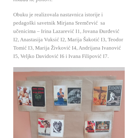
Obuku je realizovala nastavnica istorije i
pedagoški savetnik Mirjana Sremčević sa
učenicima – Irina Lazarević I1, Jovana Đurđević
I2, Anastasija Vuksić I2, Marija Šakotić I3, Teodor
Tomić I3, Marija Živković I4, Andrijana Ivanović
I5, Veljko Davidović I6 i Ivana Filipović I7.