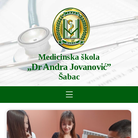
Skip
to
content
Medicinska škola
„Dr Andra Jovanović”
Šabac
Menu