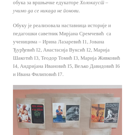
обука за вршњачке едукаторе
Холокауст –
учимо да се никада не понови
.
Обуку је реализовала наставница историје и
педагошки саветник Мирјана Сремчевић са
ученицима – Ирина Лазаревић I1, Јована
Ђурђевић I2, Анастасија Вуксић I2, Марија
Шакотић I3, Теодор Томић I3, Марија Живковић
I4, Андријана Ивановић I5, Вељко Давидовић I6
и Ивана Филиповић I7.