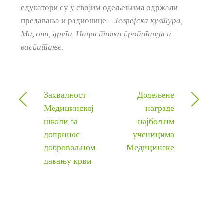
едукатори су у својим одељењима одржали
предавања и радионице –
Јеврејска култура,
Ми, они, други, Нацистичка пропаганда и
васпитање
.
Захвалност
Додељене
Медицинској
награде
школи за
најбољим
допринос
ученицима
добровољном
Медицинске
давању крви