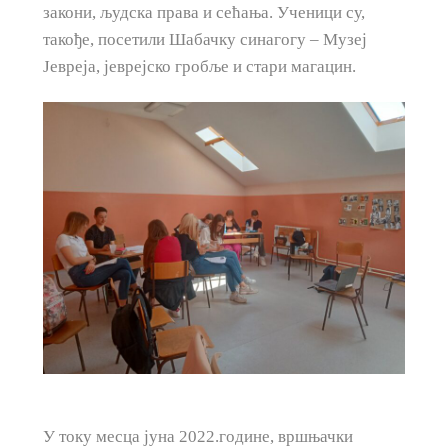
закони, људска права и сећања. Ученици су,
такође, посетили Шабачку синагогу – Музеј
Јевреја, јеврејско гробље и стари магацин.
У току месца јуна 2022.године, вршњачки