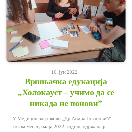
10
.
јун
2022
.
Вршњачка едукација
„Холокауст – учимо да се
никада не понови”
У Медицинској школи „Др Андра Јовановић“
током месеца маја 2022. године одржана је