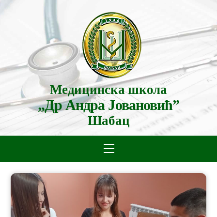
Skip
to
content
Медицинска школа
„Др Андра Јовановић”
Шабац
Menu