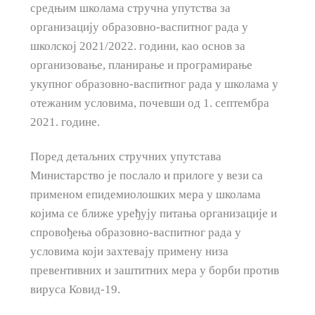
средњим школама стручна упутства за
организацију образовно-васпитног рада у
школској 2021/2022. години, као основ за
организовање, планирање и програмирање
укупног образовно-васпитног рада у школама у
отежаним условима, почевши од 1. септембра
2021. године.
Поред детаљних стручних упутстава
Министарство је послало и прилоге у вези са
применом епидемиолошких мера у школама
којима се ближе уређују питања организације и
спровођења образовно-васпитног рада у
условима који захтевају примену низа
превентивних и заштитних мера у борби против
вируса Ковид-19.