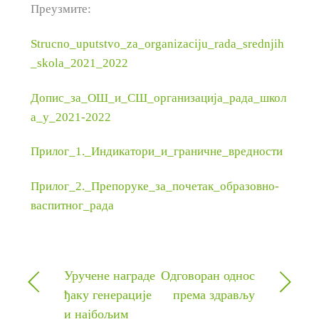
Преузмите:
Strucno_uputstvo_za_organizaciju_rada_srednjih
_skola_2021_2022
Допис_за_ОШ_и_СШ_организација_рада_школ
а_у_2021-2022
Прилог_1._Индикатори_и_граничне_вредности
Прилог_2._Препоруке_за_почетак_образовно-
васпитног_рада
Уручене награде
Одговоран однос
ђаку генерације
према здрављу
и најбољим