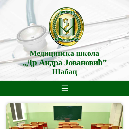
Skip
to
content
Медицинска школа
„Др Андра Јовановић”
Шабац
Menu