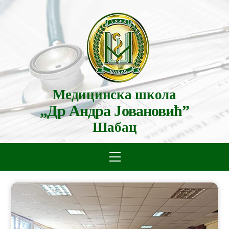
Skip
to
content
Медицинска школа
„Др Андра Јовановић”
Шабац
Menu