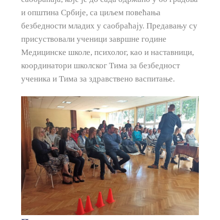
и општина Србије, са циљем повећања
безбедности младих у саобраћају. Предавању су
присуствовали ученици завршне године
Медицинске школе, психолог, као и наставници,
координатори школског Тима за безбедност
ученика и Тима за здравствено васпитање.