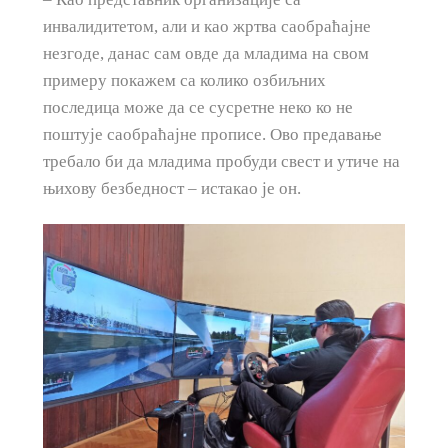
инвалидитетом, али и као жртва саобраћајне
незгоде, данас сам овде да младима на свом
примеру покажем са колико озбиљних
последица може да се сусретне неко ко не
поштује саобраћајне прописе. Ово предавање
требало би да младима пробуди свест и утиче на
њихову безбедност – истакао је он.