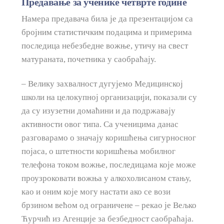
Предавање за ученике четврте године
Намера предавача била је да презентацијом са
бројним статистичким подацима и примерима
последица небезбедне вожње, утичу на свест
матураната, почетника у саобраћају.
– Велику захвалност дугујемо Медицинској
школи на целокупној организацији, показали су
да су изузетни домаћини и да подржавају
активности овог типа. Са ученицима данас
разговарамо о значају коришћења сигурносног
појаса, о штетности коришћења мобилног
телефона током вожње, последицама које може
проузроковати вожња у алкохолисаном стању,
као и оним које могу настати ако се вози
брзином већом од ограничене – рекао је Вељко
Ћурчић из Агенције за безбедност саобраћаја.