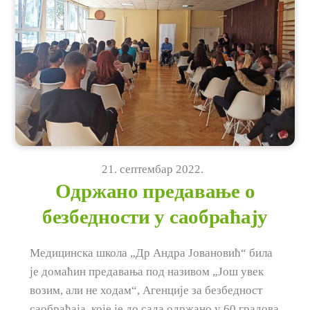
21
.
септембар
2022
.
Одржано предавање о
безбедности у саобраћају
Медицинска школа „Др Андра Јовановић“ била
је домаћин предавања под називом „Још увек
возим, али не ходам“, Агенције за безбедност
саобраћаја, које је до сада одржано у 60 градова