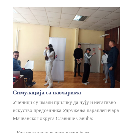
Симулација са наочарима
Ученици су имали прилику да чују и негативно
искуство председника Удружења параплегичара
Мачванског округа Славише Савића:
– Као представник организације са