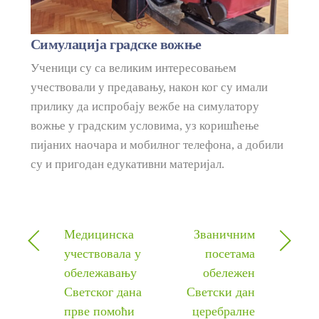
Симулација градске вожње
Ученици су са великим интересовањем
учествовали у предавању, након ког су имали
прилику да испробају вежбе на симулатору
вожње у градским условима, уз коришћење
пијаних наочара и мобилног телефона, а добили
су и пригодан едукативни материјал.
Медицинска
Званичним
учествовала у
посетама
обележавању
обележен
Светског дана
Светски дан
прве помоћи
церебралне