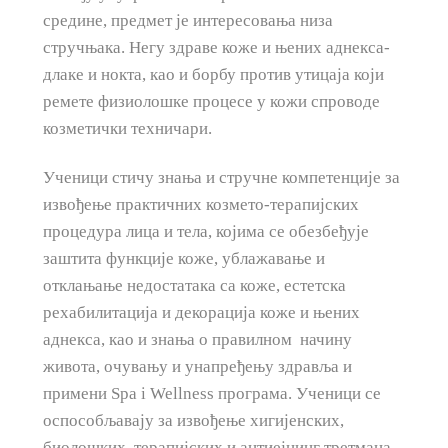
средине, предмет је интересовања низа
стручњака. Негу здраве коже и њених аднекса-
длаке и нокта, као и борбу против утицаја који
ремете физиолошке процесе у кожи спроводе
козметички техничари.
Ученици стичу знања и стручне компетенције за
извођење практичних козмето-терапијских
процедура лица и тела, којима се обезбеђује
заштита функције коже, ублажавање и
отклањање недостатака са коже, естетска
рехабилитација и декорација коже и њених
аднекса, као и знања о правилном начину
живота, очувању и унапређењу здравља и
примени Spa i Wellness програма. Ученици се
оспособљавају за извођење хигијенских,
биолошких, терапијских и антиејџинг третмана