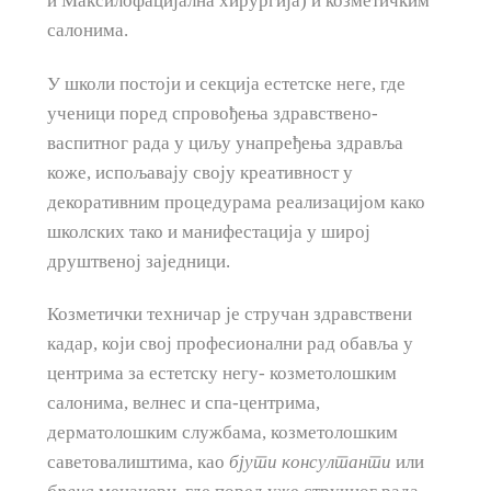
и Максилофацијална хирургија) и козметичким
салонима.
У школи постоји и секција естетске неге, где
ученици поред спровођења здравствено-
васпитног рада у циљу унапређења здравља
коже, испољавају своју креативност у
декоративним процедурама реализацијом како
школских тако и манифестација у широј
друштвеној заједници.
Козметички техничар је стручан здравствени
кадар, који свој професионални рад обавља у
центрима за естетску негу- козметолошким
салонима, велнес и спа-центрима,
дерматолошким службама, козметолошким
саветовалиштима, као
бјути
консултанти
или