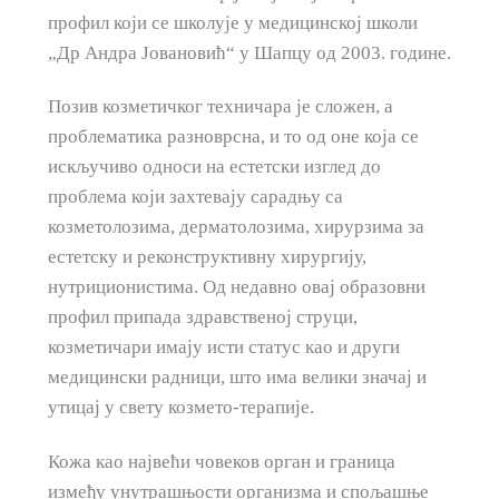
профил који се школује у медицинској школи
„Др Андра Јовановић“ у Шапцу од 2003. године.
Позив козметичког техничара је сложен, а
проблематика разноврсна, и то од оне која се
искључиво односи на естетски изглед до
проблема који захтевају сарадњу са
козметолозима, дерматолозима, хирурзима за
естетску и реконструктивну хирургију,
нутриционистима. Од недавно овај образовни
профил припада здравственој струци,
козметичари имају исти статус као и други
медицински радници, што има велики значај и
утицај у свету козмето-терапије.
Кожа као највећи човеков орган и граница
између унутрашњости организма и спољашње