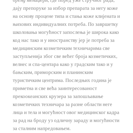
бренд
менаџери, где поред уже стручног рада,
дају препоруке за избор препарата за негу коже
на основу процене типа и стања коже клијената и
њихових индивидуалних потреба. По завршетку
школовања могућност запослења је широка како
код нас тако и у иностранству јер је потреба за
медицинским козметичким техничарима све
заступљенија због све већег броја козметичких,
велнес и спа-центара како у градским тако и у
бањским, приморским и планинским
туристичким центрима. Последњих година је
приметна и све већа заинтересованост
прекоокеанских крузера за запошљавање
козметичких техничара за разне области неге
лица и тела и могућност овог медицинског кадра
за рад на броду уз одличну зараду и могућности
за сталним напредовањем.