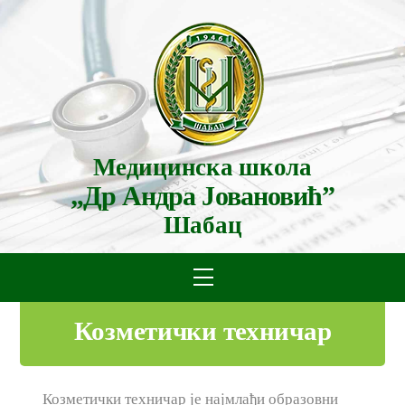
Skip
to
content
Медицинска школа
„Др Андра Јовановић”
Шабац
Menu
Козметички техничар
Козметички техничар је најмлађи образовни