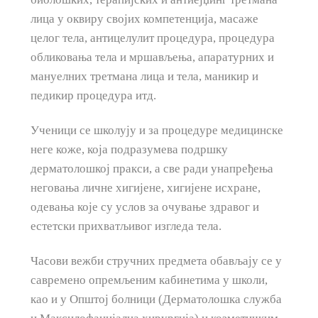
лица у оквиру својих компетенција, масаже
целог тела, антицелулит процедура, процедура
обликовања тела и мршављења, апаратурних и
мануелних третмана лица и тела, маникир и
педикир процедура итд.
Ученици се школују и за процедуре медицинске
неге коже, која подразумева подршку
дерматолошкој пракси, а све ради унапређења
неговања личне хигијене, хигијене исхране,
одевања које су услов за очување здравог и
естетски прихватљивог изгледа тела.
Часови вежби стручних предмета обављају се у
савремено опремљеним кабинетима у школи,
као и у Општој болници (Дерматолошка служба