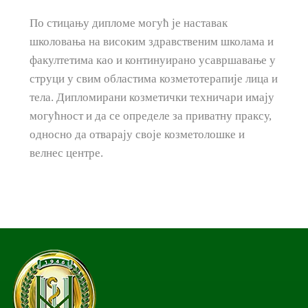
По стицању дипломе могућ је наставак
школовања на високим здравственим школама и
факултетима као и континуирано усавршавање у
струци у свим областима козметотерапије лица и
тела. Дипломирани козметички техничари имају
могућност и да се определе за приватну праксу,
односно да отварају своје козметолошке и
велнес центре.