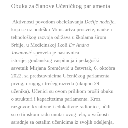
Obuka za članove Učeničkog parlamenta
Aktivnosti povodom obeležavanja
Dečije nedelje,
koja se uz podršku Ministartva prosvete, nauke i
tehnološkog razvoja
održava
u školama širom
Srbije
,
u Medicinskoj školi
Dr Andra
Jovanović
sprovela je nastavnica
istorije,
građanskog vaspitanja i pedagoški
savetnik Mirjana Sremčević u četvrtak, 6. oktobra
2022, sa predstavnicima Učeničkog parlamenta
prvog, drugog i trećeg razreda
(ukupno 29
učenika)
. Učenici su ovom prilikom prošli obuku
o strukturi i kapacitetima parlamenta. Kroz
razgovor, kreativne i edukativne radionice, učili
su o timskom radu unutar ovog tela, o važnosti
saradnje sa ostalim učenicima iz svojih odeljenja,