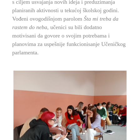
s ciljem usvajanja novih ideja i preduzimanja
planiranih aktivnosti u tekućoj školskoj godini.
Vođeni ovogodišnjom parolom
Šta mi treba da
rastem do neba
, učenici su bili dodatno
motivisani da govore o svojim potrebama i
planovima za uspešnije funkcionisanje Učeničkog
parlamenta.