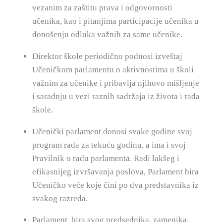
vezanim za zaštitu prava i odgovornosti
učenika, kao i pitanjima participacije učenika u
donošenju odluka važnih za same učenike.
Direktor škole periodično podnosi izveštaj
Učeničkom parlamentu o aktivnostima u školi
važnim za učenike i pribavlja njihovo mišljenje
i saradnju u vezi raznih sadržaja iz života i rada
škole.
Učenički parlament donosi svake godine svoj
program rada za tekuću godinu, a ima i svoj
Pravilnik o radu parlamenta. Radi lakšeg i
efikasnijeg izvršavanja poslova, Parlament bira
Učeničko veće koje čini po dva predstavnika iz
svakog razreda.
Parlament bira svog predsednika, zamenika,