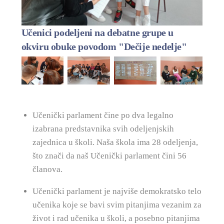
Učenici podeljeni na debatne grupe u
okviru obuke povodom "Dečije nedelje"
Učenički parlament čine po dva legalno
izabrana predstavnika svih odeljenjskih
zajednica u školi. Naša škola ima 28 odeljenja,
što znači da naš Učenički parlament čini 56
članova.
Učenički parlament je najviše demokratsko telo
učenika koje se bavi svim pitanjima vezanim za
život i rad učenika u školi, a posebno pitanjima