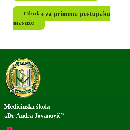
Obuka za primenu postupaka
masaže
Medicinska škola
„Dr Andra Jovanović”