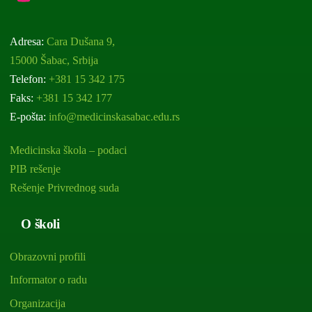
Adresa:
Cara Dušana 9,
15000 Šabac, Srbija
Telefon:
+381 15 342 175
Faks:
+381 15 342 177
E-pošta:
info@medicinskasabac.edu.rs
Medicinska škola – podaci
PIB rešenje
Rešenje Privrednog suda
O školi
Obrazovni profili
Informator o radu
Organizacija