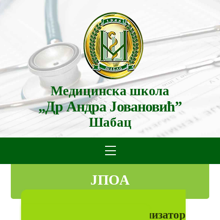
Skip
to
content
Медицинска школа
„Др Андра Јовановић”
Шабац
Menu
JПОА
Jавно признати организатор