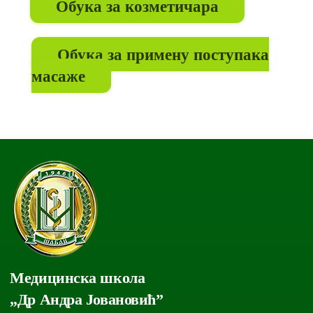
Обука за козметичара
Обука за примену поступака
масаже
Медицинска школа
„Др Андра Јовановић”