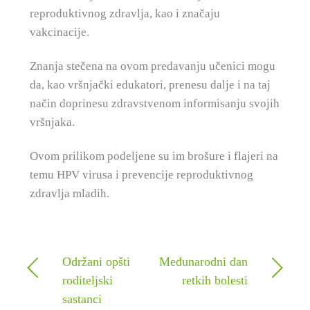
reproduktivnog zdravlja, kao i značaju
vakcinacije.
Znanja stečena na ovom predavanju učenici mogu
da, kao vršnjački edukatori, prenesu dalje i na taj
način doprinesu zdravstvenom informisanju svojih
vršnjaka.
Ovom prilikom podeljene su im brošure i flajeri na
temu HPV virusa i prevencije reproduktivnog
zdravlja mladih.
Održani opšti
Međunarodni dan
roditeljski
retkih bolesti
sastanci