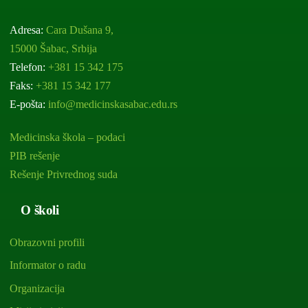
Adresa:
Cara Dušana 9,
15000 Šabac, Srbija
Telefon:
+381 15 342 175
Faks:
+381 15 342 177
E-pošta:
info@medicinskasabac.edu.rs
Medicinska škola – podaci
PIB rešenje
Rešenje Privrednog suda
O školi
Obrazovni profili
Informator o radu
Organizacija