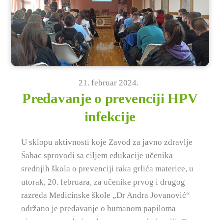
21
.
februar
2024
.
Predavanje o prevenciji HPV
infekcije
U sklopu aktivnosti koje Zavod za javno zdravlje
Šabac sprovodi sa ciljem edukacije učenika
srednjih škola o prevenciji raka grlića materice, u
utorak, 20. februara, za učenike prvog i drugog
razreda Medicinske škole „Dr Andra Jovanović“
održano je predavanje o humanom papiloma