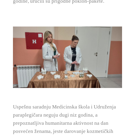
godine, uručili su prigodne poklon-pakete.
Uspešnu saradnju Medicinska škola i Udruženja
paraplegičara neguju dugi niz godina, a
prepoznatljiva humanitarna aktivnost na dan
posvećen ženama, jeste darovanje kozmetičkih