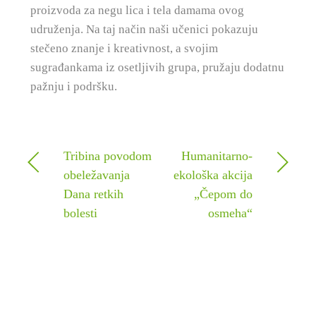
proizvoda za negu lica i tela damama ovog
udruženja. Na taj način naši učenici pokazuju
stečeno znanje i kreativnost, a svojim
sugrađankama iz osetljivih grupa, pružaju dodatnu
pažnju i podršku.
Tribina povodom
Humanitarno-
obeležavanja
ekološka akcija
Dana retkih
„Čepom do
bolesti
osmeha“