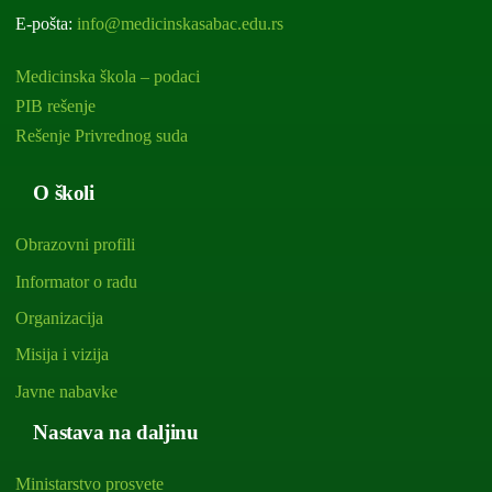
E-pošta:
info@medicinskasabac.edu.rs
Medicinska škola – podaci
PIB rešenje
Rešenje Privrednog suda
O školi
Obrazovni profili
Informator o radu
Organizacija
Misija i vizija
Javne nabavke
Nastava na daljinu
Ministarstvo prosvete