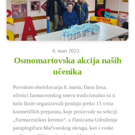
8
.
mart
2023
.
Osmomartovska akcija naših
učenika
Povodom obeležavanja 8. marta, Dana žena,
učenici farmaceutskog smera tradicionalno su u
holu škole organizovali prodaju preko 15 vrsta
kozmetičkih preparata, koje proizvode na sekciji
„Farmaceutikus kremus“, a članicama Udruženja
paraplegičara Mačvanskog okruga, kao i svake