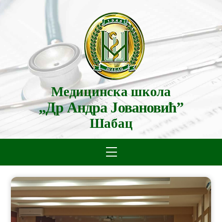
Skip
to
content
Медицинска школа
„Др Андра Јовановић”
Шабац
Menu