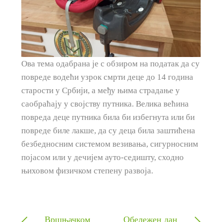
Ова тема одабрана је с обзиром на податак да су
повреде водећи узрок смрти деце до 14 година
старости у Србији, а међу њима страдање у
саобраћају у својству путника. Велика већина
повреда деце путника била би избегнута или би
повреде биле лакше, да су деца била заштићена
безбедносним системом везивања, сигурносним
појасом или у дечијем ауто-седишту, сходно
њиховом физичком степену развоја.
Вршњачком
Обележен дан