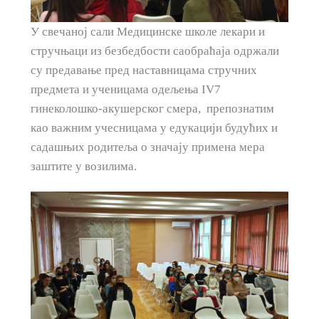
У свечаној сали Медицинске школе лекари и
стручњаци из безбедбости саобраћаја одржали
су предавање пред наставницама стручних
предмета и ученицaма одељења IV7
гинеколошко-акушерског смера, препознатим
као важним учесницaма у едукацији будућих и
садашњих родитеља о значају примена мера
заштите у возилима.