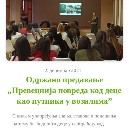
2
.
децембар
2021
.
Одржано предавање
„Превецнија повреда код деце
као путника у возилима”
С циљем унапређења знања, ставова и понашања
на тему безбедности деце у саобраћају код