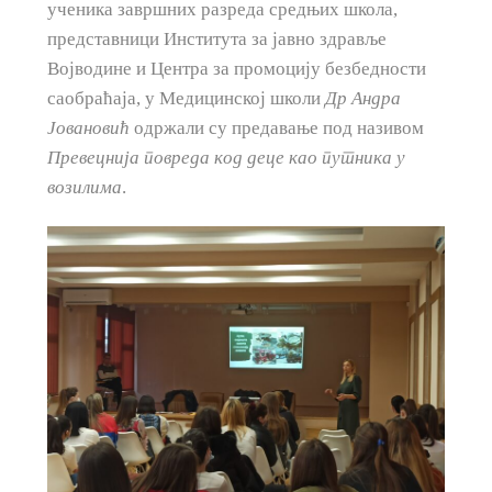
ученика завршних разреда средњих школа,
представници Института за јавно здравље
Војводине и Центра за промоцију безбедности
саобраћаја, у Медицинској школи
Др Андра
Јовановић
одржали су предавање под називом
Превецнија повреда код деце као путника у
возилима
.