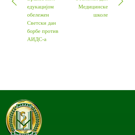
едукацијом
Медицинске
обележен
школе
Светски дан
борбе против
АИДС-а