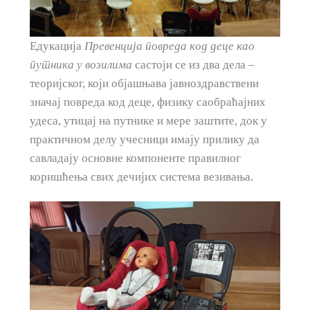
Едукација
Превенција повреда код деце као
путника у возилима
састоји се из два дела –
теоријског, који објашњава јавноздравствени
значај повреда код деце, физику саобраћајних
удеса, утицај на путнике и мере заштите, док у
практичном делу учесници имају прилику да
савладају основне компоненте правилног
коришћења свих дечијих система везивања.