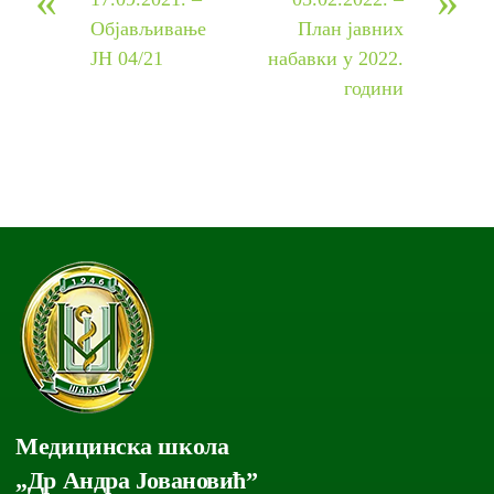
«
»
Објављивање
План јавних
ЈН 04/21
набавки у 2022.
години
Медицинска школа
„Др Андра Јовановић”