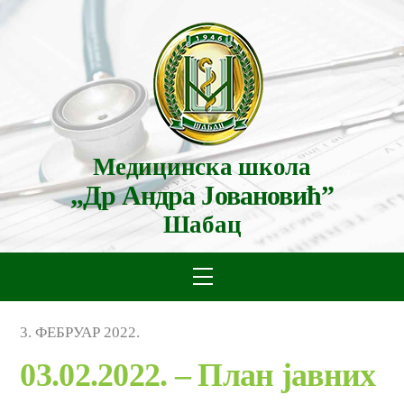
Skip
to
content
Медицинска школа
„Др Андра Јовановић”
Шабац
Menu
3
.
ФЕБРУАР
2022
.
03.02.2022. – План јавних