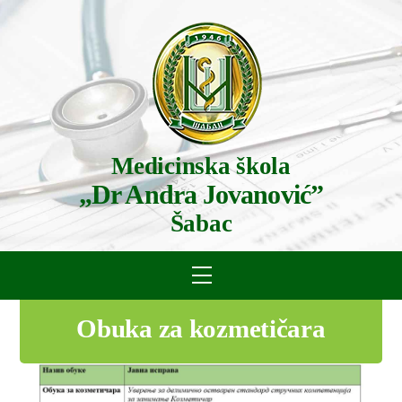
Skip
to
content
Medicinska škola
„Dr Andra Jovanović”
Šabac
Menu
Obuka za kozmetičara