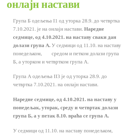
онлајн настави
Група Б одељења I1 од уторка 28.9. до четвртка
7.10.2021. је на онлајн настави.
Наредне
седмице, од 4.10.2021. на наставу сваки дан
долази група А.
У седмици од 11.10. на наставу
понедељком, средом и петком долази група
Б, а уторком и четвртком група А.
Група А одељења II3 je од уторка 28.9. до
четвртка 7.10.2021. на онлајн настави.
Наредне седмице, од 4.10.2021. на наставу у
понедељак, уторак, среду и четвртак долази
група Б, а у петак 8.10. враћа се група А.
У седмици од 11.10. на наставу понедељком,