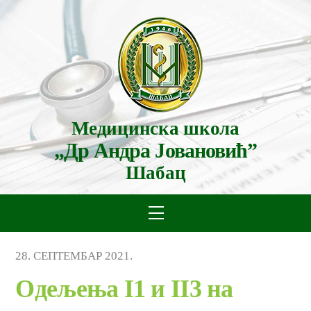
Skip
to
content
Медицинска школа
„Др Андра Јовановић”
Шабац
Menu
28
.
СЕПТЕМБАР
2021
.
Одељења I1 и II3 на