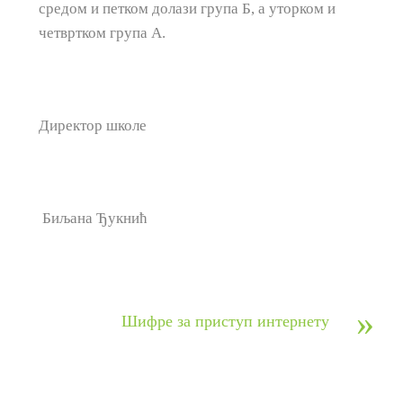
средом и петком долази група Б, а уторком и
четвртком група А.
Директор школе
Биљана Ђукнић
»
Шифре за приступ интернету