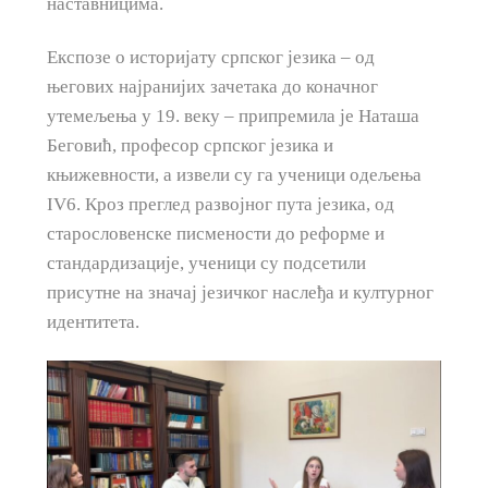
наставницима.
Експозе о историјату српског језика – од
његових најранијих зачетака до коначног
утемељења у 19. веку – припремила је Наташа
Беговић, професор српског језика и
књижевности, а извели су га ученици одељења
IV6. Кроз преглед развојног пута језика, од
старословенске писмености до реформе и
стандардизације, ученици су подсетили
присутне на значај језичког наслеђа и културног
идентитета.