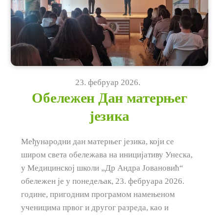
23
.
фебруар
2026
.
Обележен Дан матерњег
језика
Међународни дан матерњег језика, који се
широм света обележава на иницијативу Унеска,
у Медицинској школи „Др Андра Јовановић“
обележен је у понедељак, 23. фебруара 2026.
године, пригодним програмом намењеном
ученицима првог и другог разреда, као и