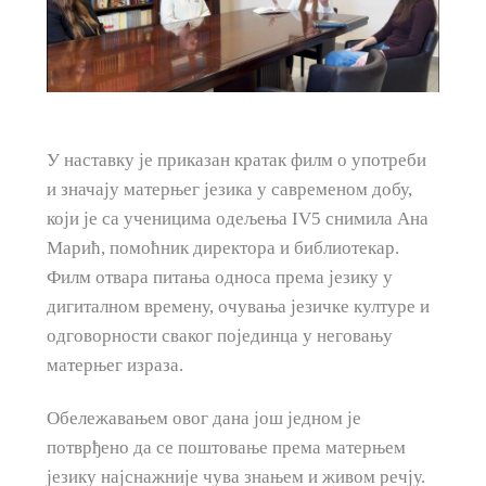
У наставку је приказан кратак филм о употреби
и значају матерњег језика у савременом добу,
који је са ученицима одељења IV5 снимила Ана
Марић, помоћник директора и библиотекар.
Филм отвара питања односа према језику у
дигиталном времену, очувања језичке културе и
одговорности сваког појединца у неговању
матерњег израза.
Обележавањем овог дана још једном је
потврђено да се поштовање према матерњем
језику најснажније чува знањем и живом речју.