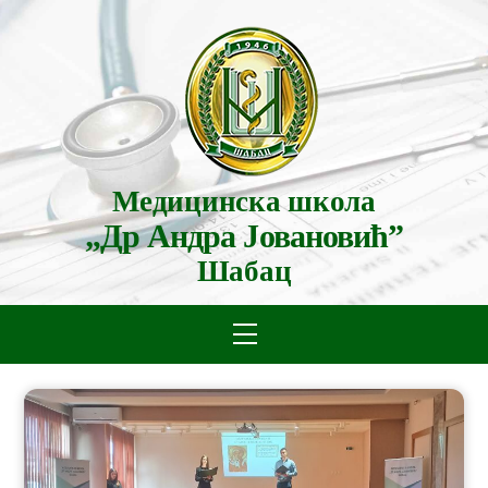
Skip
to
content
Медицинска школа
„Др Андра Јовановић”
Шабац
Menu