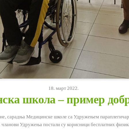
18
.
март
2022
.
ска школа – пример добр
дине, сарадња Медицинске школе са Удружењем параплегичар
 чланови Удружења постали су корисници бесплатних физикал