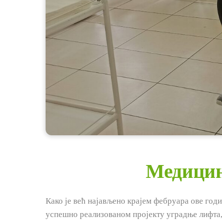
Медицин
Како је већ најављено крајем фебруара ове го
успешно реализованом пројекту уградње лифта,