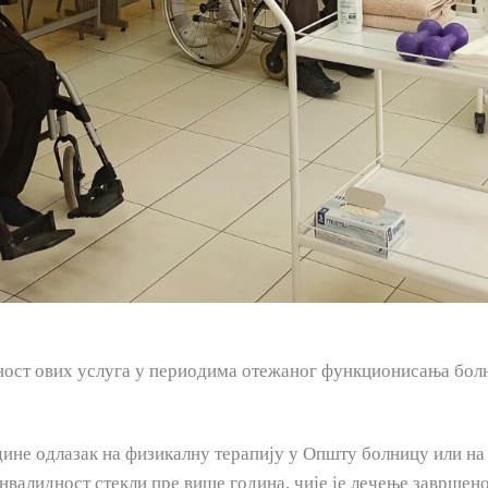
ост ових услуга у периодима отежаног функционисања болни
године одлазак на физикалну терапију у Општу болницу или н
инвалидност стекли пре више година, чије је лечење заврше