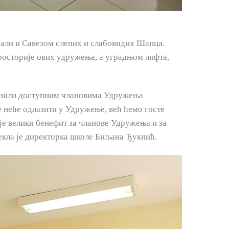
 али и Савезом слепих и слабовидих Шапца.
росторије ових удружења, а уградњом лифта,
чинили доступним члановима Удружења
 неће одлазити у Удружење, већ ћемо госте
 је велики бенефит за чланове Удружења и за
рекла је директорка школе Биљана Ђукнић.