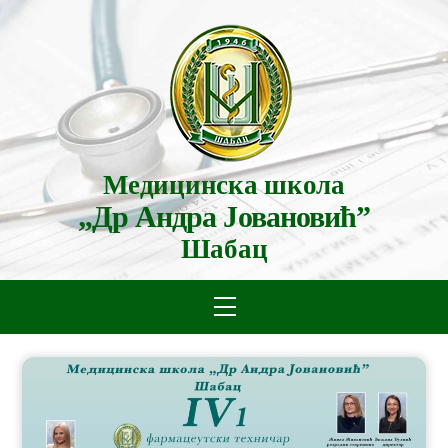
Skip
to
content
Медицинска школа
„Др Андра Јовановић”
Шабац
Menu