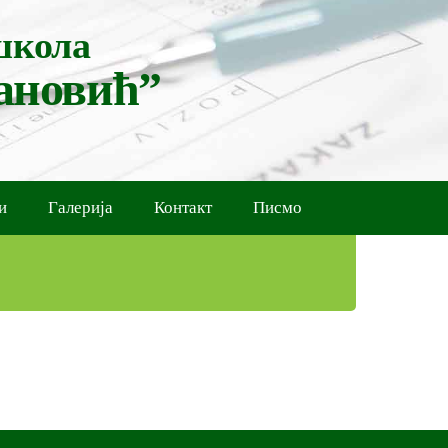
школа
ановић”
и
Галерија
Контакт
Писмо