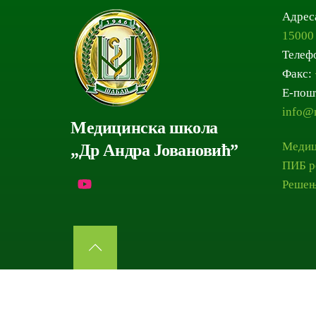
Адрес
15000
Телеф
Факс:
Е-пош
info@m
Медицинска школа
Медиц
„Др Андра Јовановић”
ПИБ р
Решењ