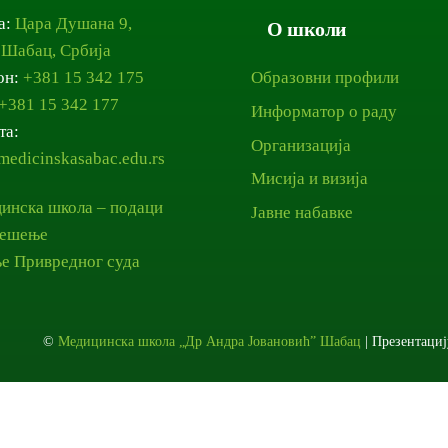
а:
Цара Душана 9,
О школи
 Шабац, Србија
он:
+381 15 342 175
Образовни профили
+381 15 342 177
Информатор о раду
та:
Организација
edicinskasabac.edu.rs
Мисија и визија
инска школа – подаци
Јавне набавке
ешење
е Привредног суда
©
Медицинска школа „Др Андра Јовановић” Шабац
| Презентаци