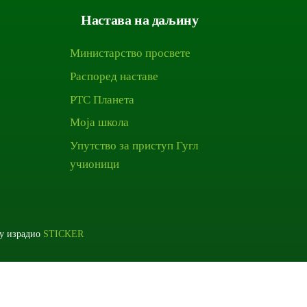
Настава на даљину
Министарство просвете
Распоред наставе
РТС Планета
Моја школа
Упутство за приступ Гугл
учионици
ју израдио
STICKER