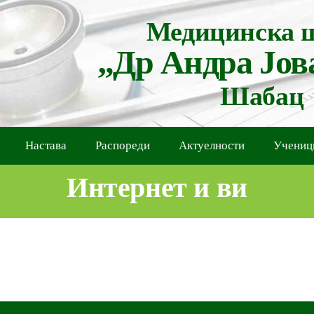
Медицинска 
„Др Андра Јов
Шабац
Настава
Распореди
Актуелности
Учениц
Интернет и ви