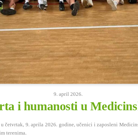
9
.
april
2026
.
ta i humanosti u Medicins
 četvrtak, 9. aprila 2026. godine, učenici i zaposleni Medici
kim terenima.