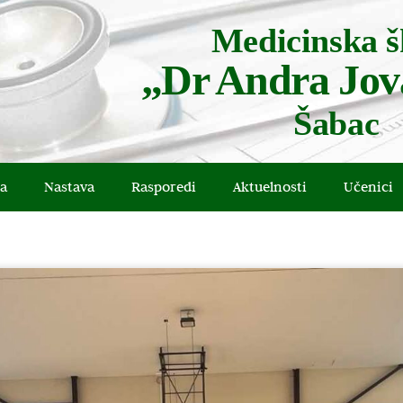
Medicinska š
„Dr Andra Jov
Šabac
la
Nastava
Rasporedi
Aktuelnosti
Učenici